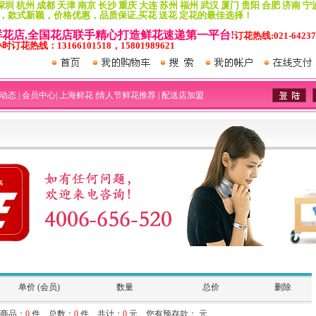
深圳 杭州 成都 天津 南京 长沙 重庆 大连 苏州 福州 武汉 厦门 贵阳 合肥 济南 宁
，款式新颖，价格优惠，品质保证,买花 送花 定花的最佳选择！
家鲜花店,全国花店联手精心打造鲜花速递第一平台!
订花热线:021-64237
小时订花热线：13166101518，15801989621
动态
|
会员中心
|
上海鲜花
|
情人节鲜花推荐
|
配送店加盟
单价 (会员)
数量
总价
删除
商品：
0
件 总数：
0
件 共计：
0
元 您有预存款： 元