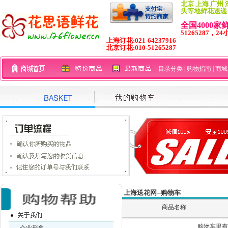
北京 上海 广州 
头等地鲜花速递
全国4000
51265287，24
上海订花:021-64237916
北京订花:010-51265287
目录分类
|
购物指南
|
商城
上海送花网--购物车
商品名称
购物车里有