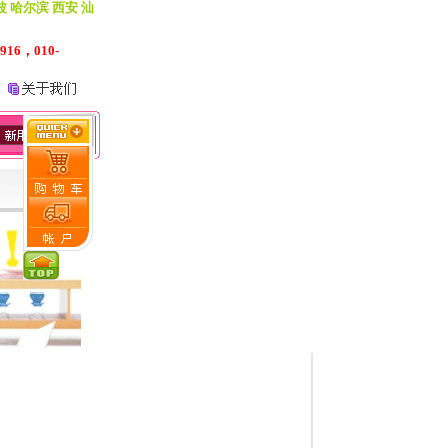
波 哈尔滨 西安 汕
916，010-