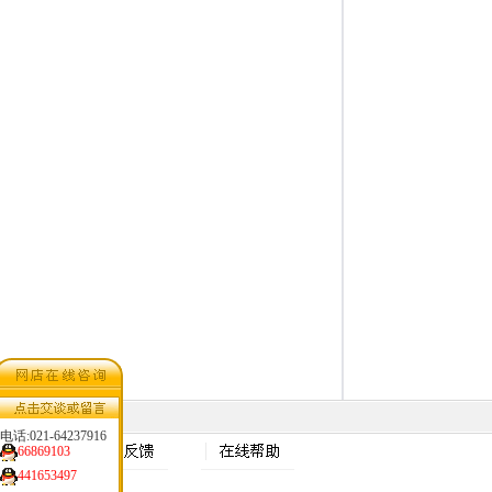
电话:021-64237916
66869103
441653497