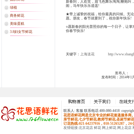
新春到，人欢笑，眉飞色舞乐淘淘;鞭炮叫
闹，马年快乐乐逍遥!
绿植
★带上诚挚的祝福，给你最真的问候。无论
商务鲜花
愿。朋友，春节就要到了，祝你新年快乐!
美味蛋糕
○愿新春的阳光普照你的每一个日子，让掌
你春节快乐!
3.8妇女节鲜花
关键字：
上海送花
http://www.shang
发布人：
发布时间：2014年1
联系人: 客服 联系电话:400-080-4418 copyrig
花思语鲜花网是北京专业的鲜花速递服务商。主
亲节鲜花,
七夕节鲜花
,教师节鲜花,圣诞节鲜花
订花热线:021-64237916，010-51265287，2
友情链接
:
北京花店
鲜花
网上鲜花
网上花店