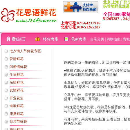
北京 上海 广州 
头等地鲜花速递
全国4000
51265287，24
上海订花:021-64237916
北京订花:010-51265287
目录分类
|
购物指南
|
商城
七夕情人节鲜花专区
爱情鲜花
你的爱是我一生的盼望，所以你的每一滴泪
99爱情鲜花
■堆积了365天的想念，凝聚千丝万缕的
生日鲜花
传送给你最精髓的祝愿，春节快乐!
亲情鲜花
金马抬头，好运游走;银马劲舞，坐拥财富;
乐靠谱;信息发出，幸福带路;祝你马年，心
友情鲜花
立马千山外，春节祝福如天籁。岁月又更改
开业花篮
盛开，幸福花儿开不败。
道歉鲜花
○相逢是首悠扬的歌，相识是杯醇香的酒，
与平安永远伴随你，祝你新年快乐。
康复鲜花
花开花谢，果实将枝头挂遍;云卷云舒，描
母亲节鲜花
你快乐永远!
婚庆鲜花