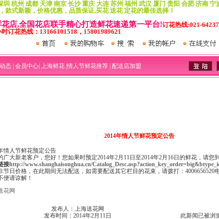
深圳 杭州 成都 天津 南京 长沙 重庆 大连 苏州 福州 武汉 厦门 贵阳 合肥 济南 宁
，款式新颖，价格优惠，品质保证,买花 送花 定花的最佳选择！
家鲜花店,全国花店联手精心打造鲜花速递第一平台!
订花热线:021-64237
小时订花热线：13166101518，15801989621
动态
|
会员中心
|
上海鲜花
|
情人节鲜花推荐
|
配送店加盟
2014年情人节鲜花预定公告
14年情人节鲜花预定公告
的广大新老客户，您好！您如果时预定2014年2月11日至2014年2月16日的鲜花，请您
链接
http://www.shanghaisonghua.cn/Catalog_Desc.asp?action_key_order=big&btype_
非节日价格，在此期间无法配送，如需要配送其它栏目的花束，请拨打：400665652
不便请谅解！
送花网
发布人：上海送花网
发布时间：2014年2月11日
此新闻已被浏