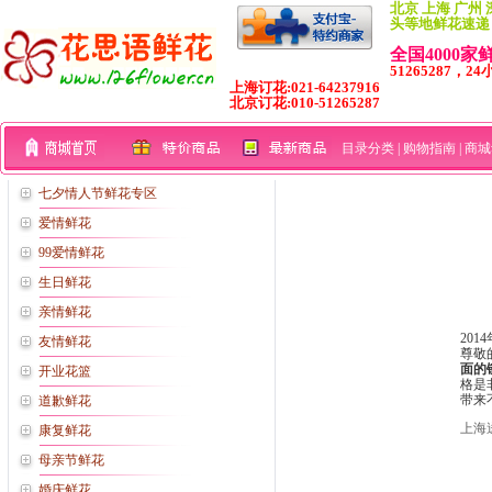
北京 上海 广州 
头等地鲜花速递
全国4000
51265287，24
上海订花:021-64237916
北京订花:010-51265287
目录分类
|
购物指南
|
商城
七夕情人节鲜花专区
爱情鲜花
99爱情鲜花
生日鲜花
亲情鲜花
20
友情鲜花
尊敬
面的
开业花篮
格是
带来
道歉鲜花
上海
康复鲜花
母亲节鲜花
婚庆鲜花