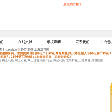
点击关闭窗口
8 copyright © 2007-2008 上海送花网
递服务商。主要提供:生日鲜花,节日鲜花,商务鲜花,婚庆鲜花,
情人节鲜花
,春节鲜花,
1265287，24小时订花热线：13166101518，15801989621
花
网上花店
网上订花
网上送花
朝阳花店
海淀花店
北京鲜花
上海鲜花
月饼团购