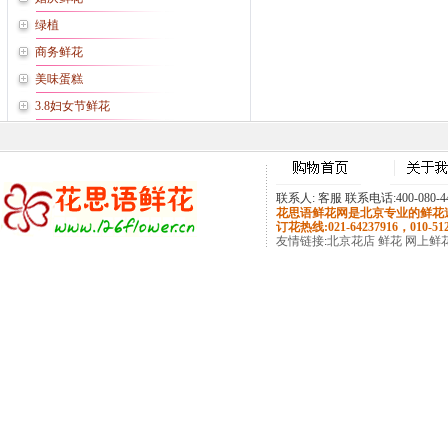
绿植
商务鲜花
美味蛋糕
3.8妇女节鲜花
联系人: 客服 联系电话:400-080-441
花思语鲜花网是北京专业的鲜花速
订花热线:021-64237916，010-5
友情链接
:
北京花店
鲜花
网上鲜