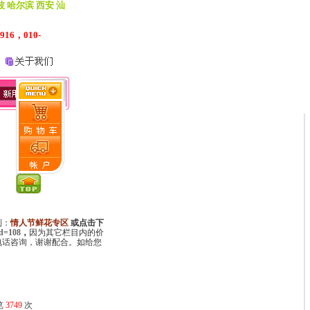
波 哈尔滨 西安 汕
916，010-
到：
情人节鲜花专区
或点击下
id=108
，
因为其它栏目内的价
0电话咨询，谢谢配合。如给您
览
3749
次