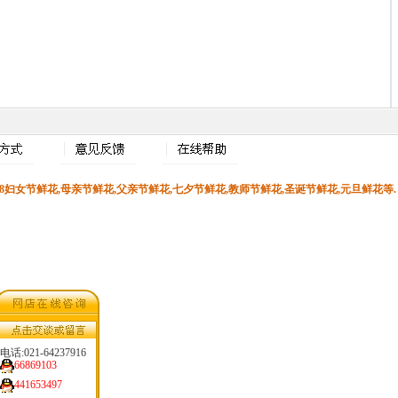
3.8妇女节鲜花,母亲节鲜花,父亲节鲜花,
七夕节鲜花
,教师节鲜花,圣诞节鲜花,元旦鲜花等.
电话:021-64237916
66869103
441653497