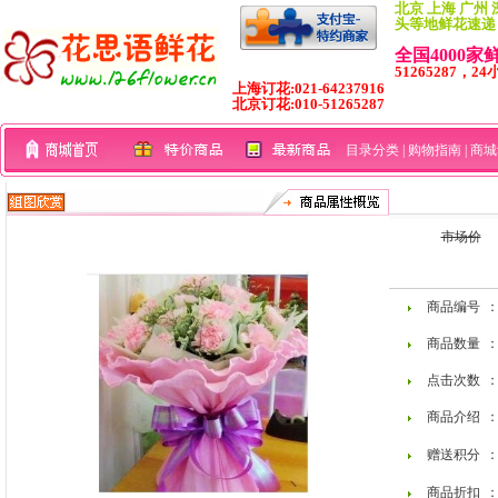
北京 上海 广州 
头等地鲜花速递
全国4000
51265287，24
上海订花:021-64237916
北京订花:010-51265287
目录分类
|
购物指南
|
商城
市场价
商品编号
商品数量
：
点击次数
：
商品介绍
：
赠送积分
：
商品折扣
：