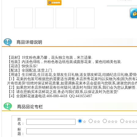
【花材】19支粉色康乃馨，花头独立包装，米兰适量.
【包装】内淡色绵纸，外粉色卷边纸包装成圆形花束，紫色结精美包装.
【花语】快快乐乐!
【配送】全国配送,送货上门.
【用途】生日鲜花,生日送花,女朋友生日礼物,送女朋友鲜花,结婚纪念日礼物,爱
【1】花束的包装可根据您的需要适当调整,本店所售花束均以实物为准(因为所有
片有些差异!但绝对保证鲜花质量,如需调换花束本店会提前与您联系,谢谢您的合作!
【2】如果您对本店所销鲜花有任何疑问,请及时与我们联系,我们会为您认真解答.
【3】请在您购买本店鲜花之前,务必与我们联系,以保证及时为您发货!
【4】全国鲜花速递电话:400-080-4418 QQ:441653497
姓
☆
☆☆
☆☆☆
☆☆☆
名：
标
题：