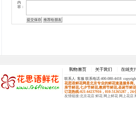
内
容：
联系人: 客服 联系电话:400-080-4418 copyrig
花思语鲜花网是北京专业的鲜花速递服务商。主
亲节鲜花,
七夕节鲜花
,教师节鲜花,圣诞节鲜花
订花热线:021-64237916，010-51265287，2
友情链接
:
北京花店
鲜花
网上鲜花
网上花店